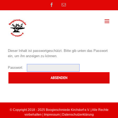
Zum
Facebook
E-
Inhalt
Mail
springen
Dieser Inhalt ist passwortgeschützt. Bitte gib unten das Passwort
ein, um ihn anzeigen zu können.
Passwort:
© Copyright 2018 - 2025 Boogieschmiede Kirchdorf e.V. | Alle Rechte
vorbehalten |
Impressum
|
Datenschutzerklärung