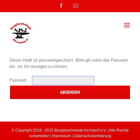
Zum
Facebook
E-
Inhalt
Mail
springen
Dieser Inhalt ist passwortgeschützt. Bitte gib unten das Passwort
ein, um ihn anzeigen zu können.
Passwort:
© Copyright 2018 - 2025 Boogieschmiede Kirchdorf e.V. | Alle Rechte
vorbehalten |
Impressum
|
Datenschutzerklärung