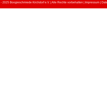
- 2025 Boogieschmiede Kirchdorf e.V. | Alle Rechte vorbehalten |
Impressum
|
Dat